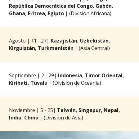
República Democrática del Congo, Gabón,
Ghana, Eritrea, Egipto
| (División Africana)
Agosto
|
11 - 27
|
Kazajistán, Uzbekistán,
Kirguistán, Turkmenistán
| (Asia Central)
Septiembre
|
2
- 2
9
|
Indonesia, Timor Oriental,
Kiribati, Tuvalu
| (
División de Oceanía
)
Nov
iembre |
5 - 25
|
Taiwán, Singapur, Nepal,
India, China
| (División de
Asia
)